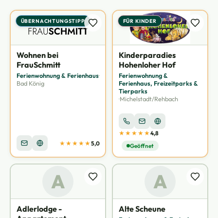
ÜBERNACHTUNGSTIPP
FÜR KINDER
Wohnen bei
Kinderparadies
FrauSchmitt
Hohenloher Hof
Ferienwohnung & Ferienhaus
·
Ferienwohnung &
Bad König
Ferienhaus, Freizeitparks &
Tierparks
·
Michelstadt/Rehbach
★★★★★
4,8
★★★★★
5,0
Geöffnet
A
A
Adlerlodge -
Alte Scheune