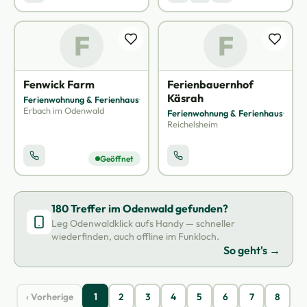
F
F
Fenwick Farm
Ferienbauernhof
Käsrah
Ferienwohnung & Ferienhaus
·
Erbach im Odenwald
Ferienwohnung & Ferienhaus
·
Reichelsheim
Geöffnet
180 Treffer im Odenwald gefunden?
Leg Odenwaldklick aufs Handy — schneller
wiederfinden, auch offline im Funkloch.
So geht's →
‹ Vorherige
1
2
3
4
5
6
7
8