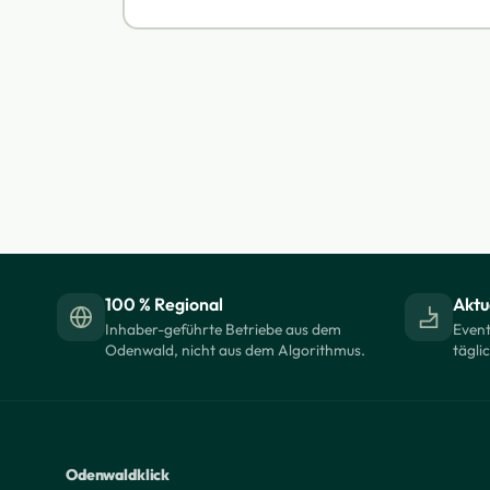
100 % Regional
Aktue
Inhaber-geführte Betriebe aus dem
Event
Odenwald, nicht aus dem Algorithmus.
tägli
Odenwaldklick