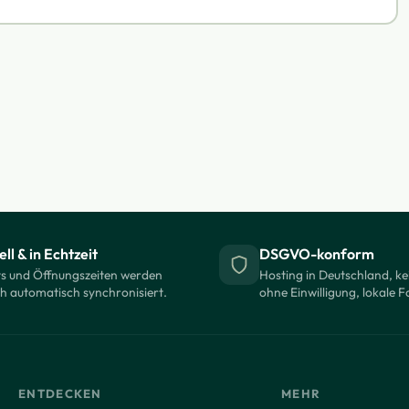
ll & in Echtzeit
DSGVO-konform
s und Öffnungszeiten werden
Hosting in Deutschland, ke
ch automatisch synchronisiert.
ohne Einwilligung, lokale F
ENTDECKEN
MEHR