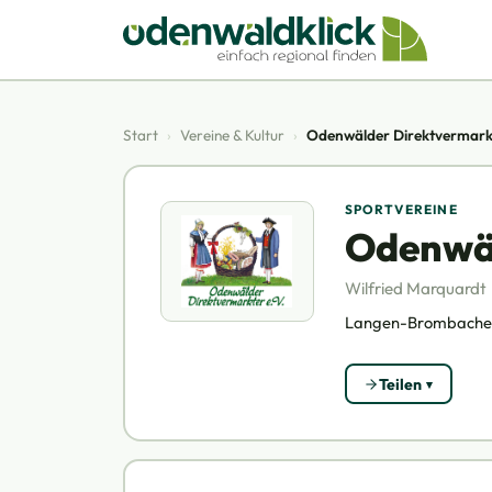
Start
›
Vereine & Kultur
›
Odenwälder Direktvermarkt
SPORTVEREINE
Odenwäl
Wilfried Marquardt
Langen-Brombacher S
Teilen