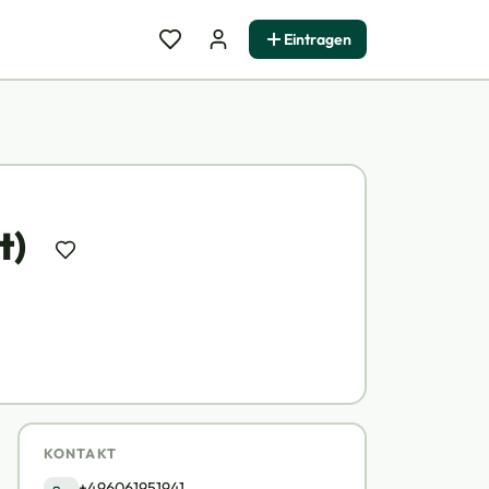
Eintragen
t)
KONTAKT
+496061951941