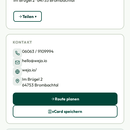
Im Brügel 2 · 64753 Brombachtal
Teilen
KONTAKT
06063 / 9109994
hello@weja.io
weja.io/
Im Brügel 2
64753 Brombachtal
Route planen
vCard speichern