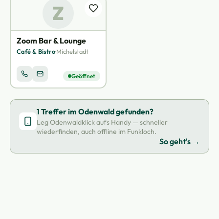
Z
Zoom Bar & Lounge
Café & Bistro
·
Michelstadt
Geöffnet
1 Treffer im Odenwald gefunden?
Leg Odenwaldklick aufs Handy — schneller
wiederfinden, auch offline im Funkloch.
So geht's →